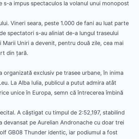
re s-a impus spectaculos la volanul unui monopost
i. Vineri seara, peste 1.000 de fani au luat parte
de spectatori s-au aliniat de-a lungul traseului
i Marii Uniri a devenit, pentru două zile, cea mai
t din țară.
 organizată exclusiv pe trasee urbane, în inima
u. La Alba Iulia, publicul a putut admira atât
rice unice în Europa, semn că întrecerea îmbină
ecital. A câștigat cu timpul de 2:52,197, stabilind
 l-a devansat pe Aurelian Andronache cu doar trei
f GB08 Thunder identic, iar podiumul a fost