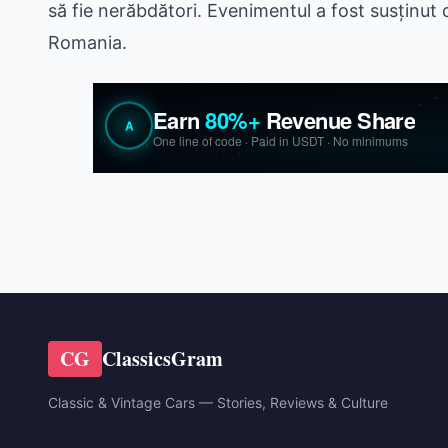
să fie nerăbdători. Evenimentul a fost susținut
Romania.
CG
ClassicsGram
Classic & Vintage Cars — Stories, Reviews & Culture