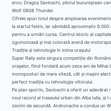
erou: Dragoș Savloschi, pilotul bucureștean ca
Wolf GB08 Thunder.
Cifrele spun totul despre amploarea evenimentulu
la startul festiv, iar sâmbătă aproximativ 8.000 
pentru a urmări cursa. Centrul istoric al capitale
zgomotoasă și mai colorată arenă de motorspor
Tradiție și tehnologie în inima orașului
Super Rally este singura competiție din România
orașelor, fiind fondată acum zece ani de Mihai Le
monoposturi de mare viteză, cât și mașini elect
perfect tradiția cu tehnologia viitorului.
Pe plan sportiv, Savloschi a oferit un adevărat r
noul record al traseului urban din Alba Iulia, și
zecimi de secundă. Andronache a condus un Wol