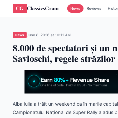
CG
ClassicsGram
News
Reviews
Histo
June 8, 2026 at 10:11 AM
News
8.000 de spectatori și un
Savloschi, regele străzilor
Alba Iulia a trăit un weekend ca în marile capit
Campionatului Național de Super Rally a adus pe 